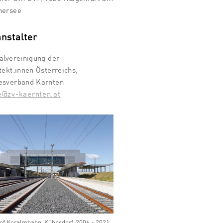
hersee
nstalter
alvereinigung der
tekt:innen Österreichs,
esverband Kärnten
ce@zv-kaernten.at
f Koralmbahn, Kühnsdorf, 2006 - 2021