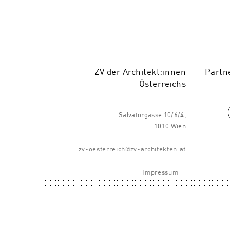
ZV der Architekt:innen
Partn
Österreichs
Salvatorgasse 10/6/4,
1010 Wien
zv-oesterreich@zv-architekten.at
Impressum