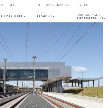
V ÖSTERREICH
BAUHERR:INNENPREIS
KONTAKT
PARTNER:INNEN /
V BUNDESLÄNDER
PROGRAMM
FÖRDERGEBER:INNEN