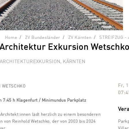
Home
ZV Bundesländer
ZV Kärnten
STREIFZUG - A
Architektur Exkursion Wetschk
 ARCHITEKTUREXKURSION, KÄRNTEN
Fr, 
N WETSCHKO
07:4
7:45 h Klagenfurt / Minimundus Parkplatz
Ver
 Architekt:innen lädt herzlich zu einem besonderen
en von Reinhold Wetschko, der von 2003 bis 2024
Park
war.
Villa