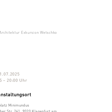
rchitektur Exkursion Wetschko
o
11.07.2025
5
–
20:00
Uhr
anstaltungsort
platz Minimundus
cher Str. 241, 9020 Klagenfurt am