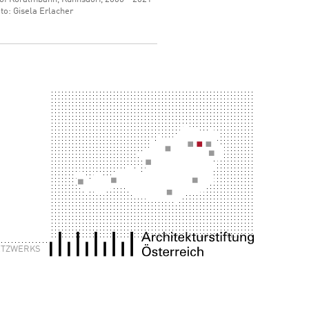
to: Gisela Erlacher
NETZWERKS