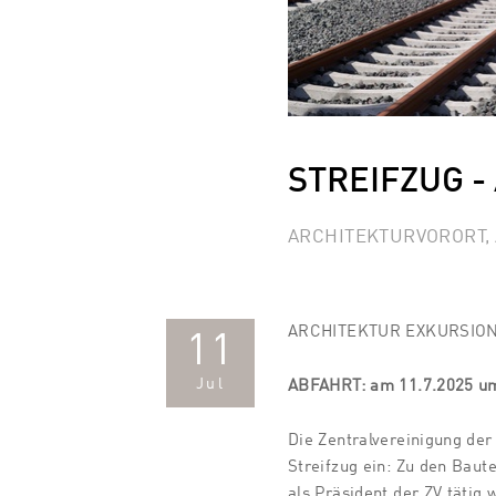
STREIFZUG - 
ARCHITEKTURVORORT,
ARCHITEKTUR EXKURSIO
11
Jul
ABFAHRT: am 11.7.2025 um 
Die Zentralvereinigung der
Streifzug ein: Zu den Baut
als Präsident der ZV tätig 