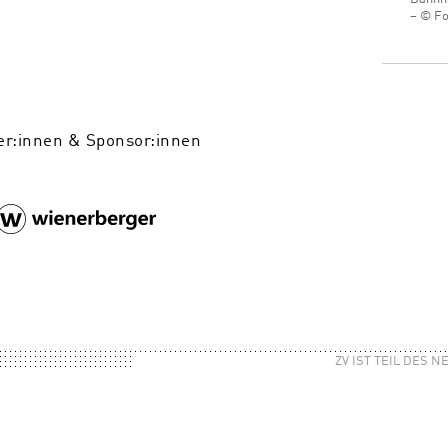
– © Fo
er:innen & Sponsor:innen
ZV IST TEIL DES 