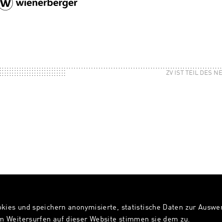
ZV IST TEIL DES 
okies und speichern anonymisierte, statistische Daten zur Ausw
 Weitersurfen auf dieser Website stimmen sie dem zu.