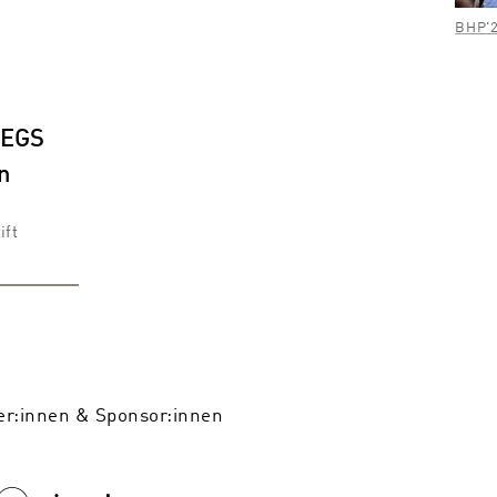
BHP'2
WEGS
in
ift
er:innen & Sponsor:innen