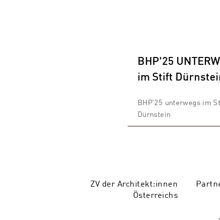
BHP'25 UNTER
im Stift Dürnste
BHP’25 unterwegs im St
Dürnstein
ZV der Architekt:innen
Partn
Österreichs