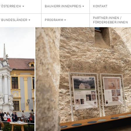
V ÖSTERREICH
BAUHERR:INNENPREIS
KONTAKT
PARTNER:INNEN /
V BUNDESLÄNDER
PROGRAMM
FÖRDERGEBER:INNEN