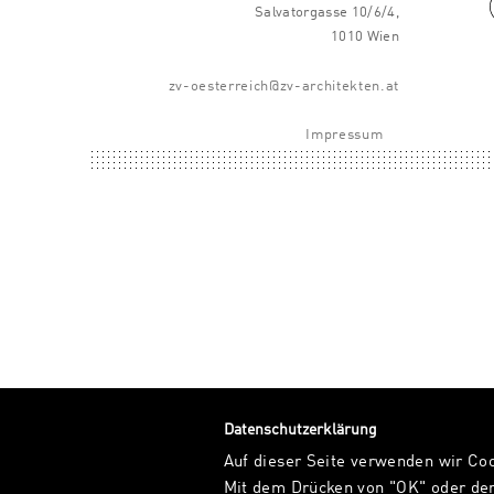
Salvatorgasse 10/6/4,
1010 Wien
zv-oesterreich@zv-architekten.at
Impressum
Datenschutzerklärung
Auf dieser Seite verwenden wir Co
Mit dem Drücken von "OK" oder dem