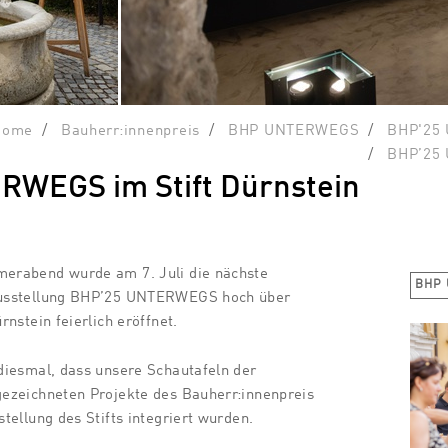
Home
Bauherr:innenpreis
BHP UNTERWEGS
BHP'25 
BHP’25 
WEGS im Stift Dürnstein
erabend wurde am 7. Juli die nächste
BHP
ausstellung BHP’25 UNTERWEGS hoch über
rnstein feierlich eröffnet.
diesmal, dass unsere Schautafeln der
ezeichneten Projekte des Bauherr:innenpreis
tellung des Stifts integriert wurden.