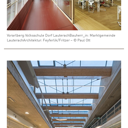
Vorarlberg:Volksschule Dorf LauterachBauherr_in: Marktgemeinde
LauterachArchitektur: Feyferlik/Fritzer – © Paul Ott