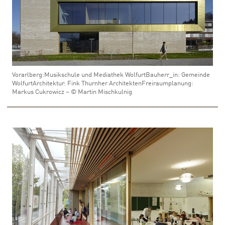
Vorarlberg:Musikschule und Mediathek WolfurtBauherr_in: Gemeinde
WolfurtArchitektur: Fink Thurnher ArchitektenFreiraumplanung:
Markus Cukrowicz – © Martin Mischkulnig