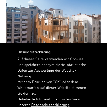
Datenschutzerklärung
Auf dieser Seite verwenden wir Cookies
und speichern anonymisierte, statistische
Daten zur Auswertung der Website-
Nutzung.
Mit dem Drücken von "OK" oder dem
Weitersurfen auf dieser Website stimmen
sie dem zu.
Wien:WolfshofBauherr_in: Wolfshof Immobilien GmbhArchitektur:
Detailierte Informationen finden Sie in
GERNER GERNER PLUSFreiraumplanung: korbwurf
unserer
Datenschutzerklärung
.
landschaftsarchitektur – © GERNER GERNER PLUS| Matthias Raiger