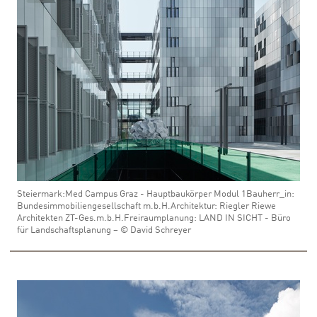
Steiermark:Med Campus Graz - Hauptbaukörper Modul 1Bauherr_in:
Bundesimmobiliengesellschaft m.b.H.Architektur: Riegler Riewe
Architekten ZT-Ges.m.b.H.Freiraumplanung: LAND IN SICHT - Büro
für Landschaftsplanung – © David Schreyer