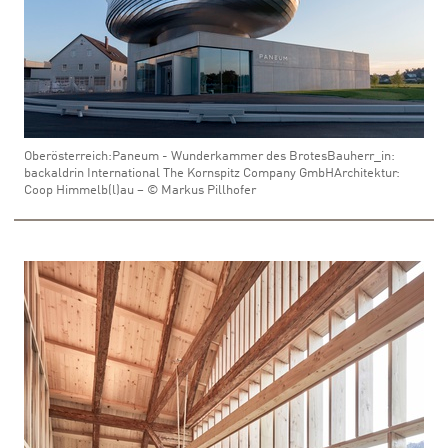
Oberösterreich:Paneum - Wunderkammer des BrotesBauherr_in:
backaldrin International The Kornspitz Company GmbHArchitektur:
Coop Himmelb(l)au – © Markus Pillhofer