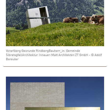
Vorarlberg:Georunde RindbergBauherr_in: Gemeinde
SibratsgfällArchitektur: Innauer-Matt Architekten ZT GmbH – © Adolf
Bereuter