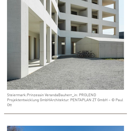
Steiermark:Prinzessin VerandaBauherr_in: PROLEND
Projektentwicklung GmbHArchitektur: PENTAPLAN ZT GmbH – © Paul
Ott