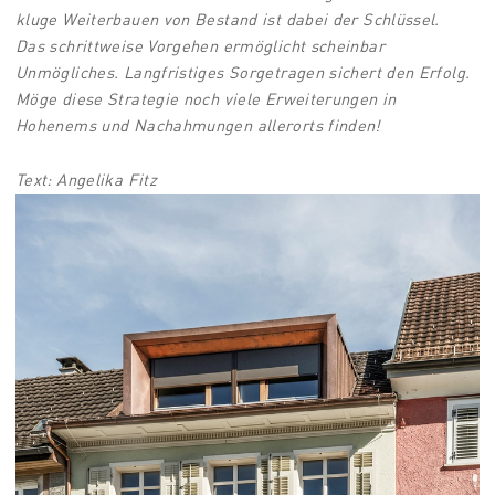
kluge Weiterbauen von
Bestand ist dabei der Schlüssel.
Das
schrittweise Vorgehen ermöglicht
scheinbar
Unmögliches. Langfristiges
Sorgetragen sichert den Erfolg.
Möge
diese Strategie noch viele Erweiterungen
in
Hohenems und Nachahmungen
allerorts finden!
Text: Angelika Fitz