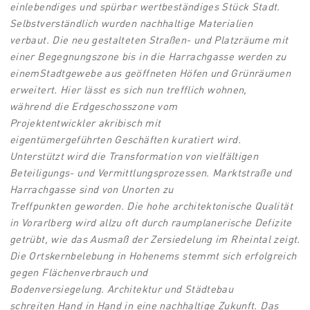
ein
lebendiges und spürbar wertbeständiges
Stück Stadt.
Selbstverständlich
wurden nachhaltige Materialien
verbaut.
Die neu gestalteten Straßen- und
Platzräume mit
einer Begegnungszone
bis in die Harrachgasse werden zu
einem
Stadtgewebe aus geöffneten Höfen
und Grünräumen
erweitert. Hier lässt
es sich nun trefflich wohnen,
während
die Erdgeschosszone vom
Projektentwickler
akribisch mit
eigentümergeführten
Geschäften kuratiert wird.
Unterstützt
wird die Transformation von
vielfältigen
Beteiligungs- und Vermittlungsprozessen.
Marktstraße und
Harrachgasse
sind von Unorten zu
Treffpunkten
geworden.
Die hohe architektonische Qualität
in
Vorarlberg wird allzu oft durch raumplanerische
Defizite
getrübt, wie das
Ausmaß der Zersiedelung im Rheintal
zeigt.
Die Ortskernbelebung in Hohenems
stemmt sich erfolgreich
gegen
Flächenverbrauch und
Bodenversiegelung.
Architektur und Städtebau
schreiten
Hand in Hand in eine nachhaltige
Zukunft. Das