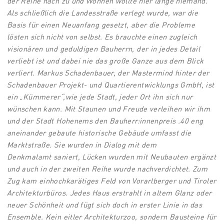
der Reihe nach zu und Wohnen
wollte hier lange niemand.
Als schließlich
die Landesstraße verlegt wurde, war
die
Basis für einen Neuanfang gesetzt,
aber die Probleme
lösten sich nicht von
selbst. Es brauchte einen zugleich
visionären
und geduldigen Bauherrn, der in
jedes Detail
verliebt ist und dabei nie das
große Ganze aus dem Blick
verliert. Markus
Schadenbauer, der Mastermind hinter
der
Schadenbauer Projekt- und Quartierentwicklungs
GmbH, ist
ein „Kümmerer“,
wie jede Stadt, jeder Ort ihn sich
nur
wünschen kann. Mit Staunen und
Freude verleihen wir ihm
und der Stadt
Hohenems den Bauherr:innenpreis .
40 eng
aneinander gebaute historische
Gebäude umfasst die
Marktstraße. Sie
wurden in Dialog mit dem
Denkmalamt
saniert, Lücken wurden mit Neubauten
ergänzt
und auch in der zweiten Reihe
wurde nachverdichtet. Zum
Zug kam ein
hochkarätiges Feld von Vorarlberger und
Tiroler
Architekturbüros. Jedes Haus
erstrahlt in altem Glanz oder
neuer
Schönheit und fügt sich doch in erster
Linie in das
Ensemble. Kein eitler Architekturzoo,
sondern Bausteine für