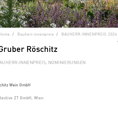
Home
Bauherr:innenpreis
BAUHERR:INNENPREIS 2026
Gruber Röschitz
BAUHERR:INNENPREIS, NOMINIERUNGEN
schitz Wein GmbH
llective ZT GmbH, Wien