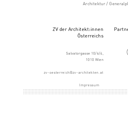
Architektur / Generalp
ZV der Architekt:innen
Partn
Österreichs
Salvatorgasse 10/6/4,
1010 Wien
zv-oesterreich@zv-architekten.at
Impressum