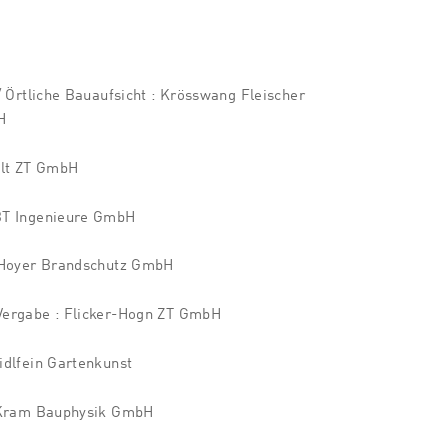
 Örtliche Bauaufsicht : Krösswang Fleischer
H
elt ZT GmbH
BT Ingenieure GmbH
 Hoyer Brandschutz GmbH
ergabe : Flicker-Hogn ZT GmbH
dlfein Gartenkunst
 Kram Bauphysik GmbH