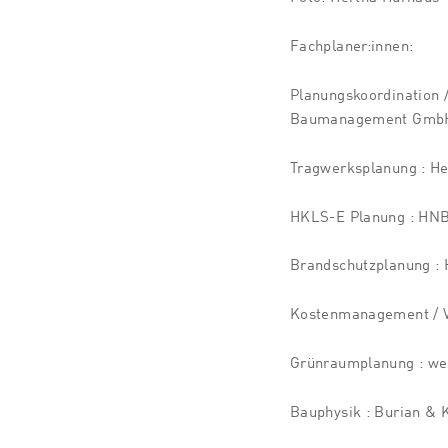
Fachplaner:innen:
Planungskoordination /
Baumanagement Gmb
Tragwerksplanung : H
HKLS-E Planung : HN
Brandschutzplanung :
Kostenmanagement / V
Grünraumplanung : wei
Bauphysik : Burian &