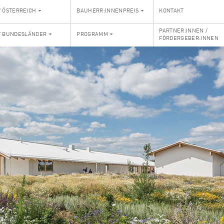
V ÖSTERREICH
BAUHERR:INNENPREIS
KONTAKT
PARTNER:INNEN /
V BUNDESLÄNDER
PROGRAMM
FÖRDERGEBER:INNEN