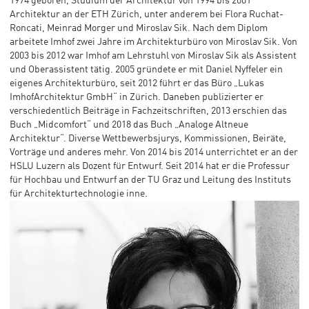
1974 geboren, Studium der Architektur von 1994 bis 2001
Architektur an der ETH Zürich, unter anderem bei Flora Ruchat-
Roncati, Meinrad Morger und Miroslav Sik. Nach dem Diplom
arbeitete Imhof zwei Jahre im Architekturbüro von Miroslav Sik. Von
2003 bis 2012 war Imhof am Lehrstuhl von Miroslav Sik als Assistent
und Oberassistent tätig. 2005 gründete er mit Daniel Nyffeler ein
eigenes Architekturbüro, seit 2012 führt er das Büro „Lukas
ImhofArchitektur GmbH“ in Zürich. Daneben publizierter er
verschiedentlich Beiträge in Fachzeitschriften, 2013 erschien das
Buch „Midcomfort“ und 2018 das Buch „Analoge Altneue
Architektur“. Diverse Wettbewerbsjurys, Kommissionen, Beiräte,
Vorträge und anderes mehr. Von 2014 bis 2014 unterrichtet er an der
HSLU Luzern als Dozent für Entwurf. Seit 2014 hat er die Professur
für Hochbau und Entwurf an der TU Graz und Leitung des Instituts
für Architekturtechnologie inne.